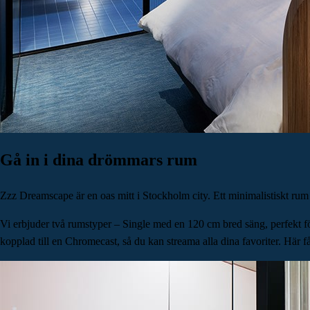
Gå in i dina drömmars rum
Zzz Dreamscape är en oas mitt i Stockholm city. Ett minimalistiskt rum 
Vi erbjuder två rumstyper – Single med en 120 cm bred säng, perfekt fö
kopplad till en Chromecast, så du kan streama alla dina favoriter. Här få