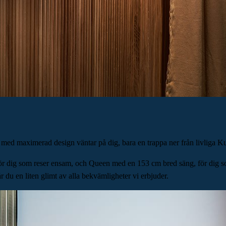
med maximerad design väntar på dig, bara en trappa ner från livliga Kun
r dig som reser ensam, och Queen med en 153 cm bred säng, för dig som 
r du en liten glimt av alla bekvämligheter vi erbjuder.